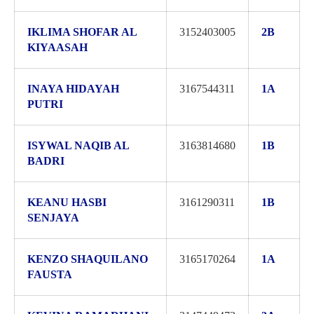
IKLIMA SHOFAR AL
3152403005
2B
KIYAASAH
INAYA HIDAYAH
3167544311
1A
PUTRI
ISYWAL NAQIB AL
3163814680
1B
BADRI
KEANU HASBI
3161290311
1B
SENJAYA
KENZO SHAQUILANO
3165170264
1A
FAUSTA