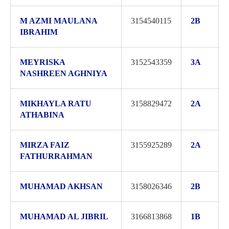
M AZMI MAULANA
3154540115
2B
IBRAHIM
MEYRISKA
3152543359
3A
NASHREEN AGHNIYA
MIKHAYLA RATU
3158829472
2A
ATHABINA
MIRZA FAIZ
3155925289
2A
FATHURRAHMAN
MUHAMAD AKHSAN
3158026346
2B
MUHAMAD AL JIBRIL
3166813868
1B