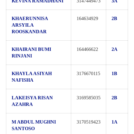
KEVINA RAMADHANI
3147449473
3A
KHAERUNNISA
164634929
2B
ARSYILA
ROOSKANDAR
KHAIRANI BUMI
164466622
2A
RINJANI
KHAYLA ASIYAH
3176670115
1B
NAFISHA
LAKEISYA RISAN
3169585035
2B
AZAHRA
M ABDUL MUGHNI
3170519423
1A
SANTOSO