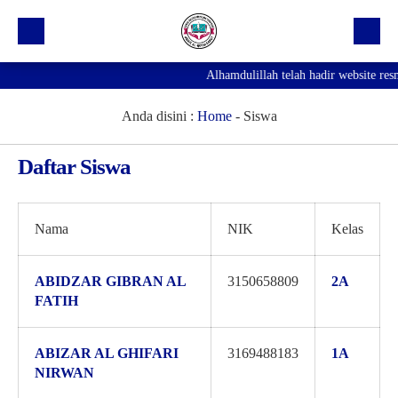
Alhamdulillah telah hadir website resmi
Beranda
Profil Sekolah
Anda disini :
Home
-
Siswa
Prestasi
Daftar Siswa
Fasilitas
Galeri
Nama
NIK
Kelas
Kegiatan Ekskul
ABIDZAR GIBRAN AL
3150658809
2A
Pengumuman
FATIH
Agenda
ABIZAR AL GHIFARI
3169488183
1A
Hubungi Kami
NIRWAN