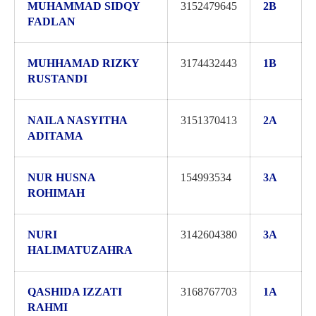
MUHAMMAD SIDQY
3152479645
2B
FADLAN
MUHHAMAD RIZKY
3174432443
1B
RUSTANDI
NAILA NASYITHA
3151370413
2A
ADITAMA
NUR HUSNA
154993534
3A
ROHIMAH
NURI
3142604380
3A
HALIMATUZAHRA
QASHIDA IZZATI
3168767703
1A
RAHMI