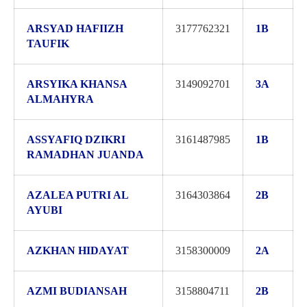
ARSYAD HAFIIZH
3177762321
1B
TAUFIK
ARSYIKA KHANSA
3149092701
3A
ALMAHYRA
ASSYAFIQ DZIKRI
3161487985
1B
RAMADHAN JUANDA
AZALEA PUTRI AL
3164303864
2B
AYUBI
AZKHAN HIDAYAT
3158300009
2A
AZMI BUDIANSAH
3158804711
2B