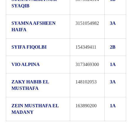
SYAQIB
SYAMNA AFSHEEN
3151054982
3A
HAIFA
SYIFA FIQOLBI
154349411
2B
VIO ALPINA
3173469300
1A
ZAKY HABIB EL
148102053
3A
MUSTHAFA
ZEIN MUSTHAFA EL
163890200
1A
MADANY