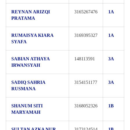
REYNAN ARIZQI
3165267476
1A
PRATAMA
RUMAISYA KIARA
3169395327
1A
SYAFA
SABIAN ATHAYA
148113591
3A
IRWANSYAH
SADIQ SAHRIA
3154151177
3A
RUSMANA
SHANUM SITI
3168052326
1B
MARYAMAH
SULTAN AZKA NUR
3173124514
1B