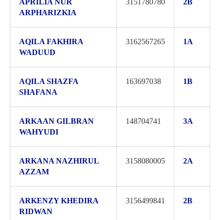
APRILIA NUR
3151780780
2B
ARPHARIZKIA
AQILA FAKHIRA
3162567265
1A
WADUUD
AQILA SHAZFA
163697038
1B
SHAFANA
ARKAAN GILBRAN
148704741
3A
WAHYUDI
ARKANA NAZHIRUL
3158080005
2A
AZZAM
ARKENZY KHEDIRA
3156499841
2B
RIDWAN