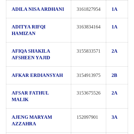
ADILA NISA ARDHANI
3161827954
1A
ADITYA RIFQI
3163834164
1A
HAMIZAN
AFIQA SHAKILA
3155833571
2A
AFSHEEN YAJID
AFKAR ERDIANSYAH
3154913975
2B
AFSAR FATHUL
3153675526
2A
MALIK
AJENG MARYAM
152097901
3A
AZZAHRA