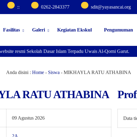
:
:
0262-2843377
sdit@yayasancai.org
Fasilitas
Galeri
Kegiatan Ekskul
Pengumuman
website resmi Sekolah Dasar Islam Terpadu Uwais Al-Qorni Garut.
Anda disini :
Home
-
Siswa
-
MIKHAYLA RATU ATHABINA
YLA RATU ATHABINA
Prof
09 Agustus 2026
Data t
2A