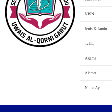
NISN
Jenis Kelamin
T.T.L
Agama
Alamat
Nama Ayah