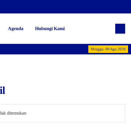
Agenda
Hubungi Kami
Alhamdulilla
Minggu, 09 Agu 2026
il
idak ditemukan