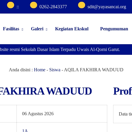
:
:
0262-2843377
sdit@yayasancai.org
Fasilitas
Galeri
Kegiatan Ekskul
Pengumuman
bsite resmi Sekolah Dasar Islam Terpadu Uwais Al-Qorni Garut.
Anda disini :
Home
-
Siswa
-
AQILA FAKHIRA WADUUD
 FAKHIRA WADUUD
Prof
06 Agustus 2026
Data t
1A