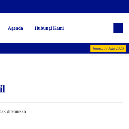
Agenda
Hubungi Kami
Alhamdulillah 
Jumat, 07 Agu 2026
il
idak ditemukan