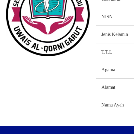
NISN
Jenis Kelamin
T.T.L
Agama
Alamat
Nama Ayah