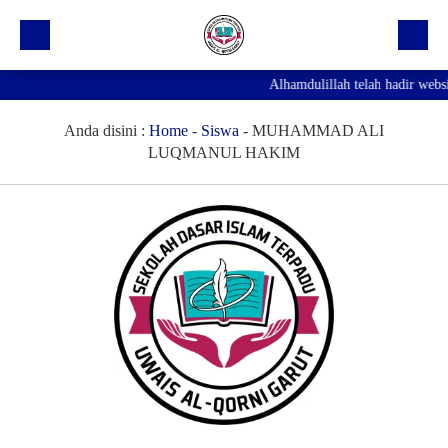
Alhamdulillah telah hadir webs
Beranda
Profil Sekolah
Anda disini :
Home
-
Siswa
-
MUHAMMAD ALI
LUQMANUL HAKIM
Prestasi
Fasilitas
Galeri
Kegiatan Ekskul
Pengumuman
Agenda
Hubungi Kami