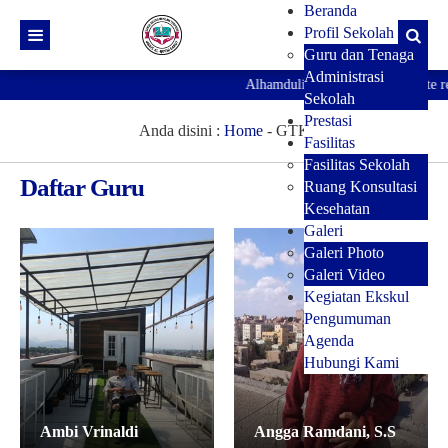
Beranda
Profil Sekolah
Guru dan Tenaga
Administrasi
Alhamdulillah telah hadir website res
Sekolah
Prestasi
Anda disini :
Home
-
GTK
Fasilitas
Fasilitas Sekolah
Daftar Guru
Ruang Konsultasi
Kesehatan
Galeri
Galeri Photo
Galeri Video
Kegiatan Ekskul
Pengumuman
Agenda
Hubungi Kami
Ambi Vrinaldi
Angga Ramdani, S.S