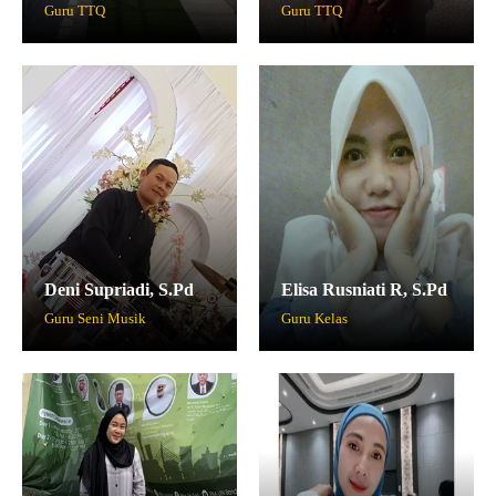
Guru TTQ
Guru TTQ
Deni Supriadi, S.Pd
Elisa Rusniati R, S.Pd
Guru Seni Musik
Guru Kelas