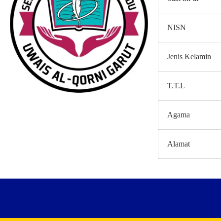
NISN
Jenis Kelamin
T.T.L
Agama
Alamat