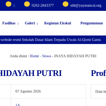
:
:
0262-2843377
sdit@yayasancai.org
Fasilitas
Galeri
Kegiatan Ekskul
Pengumuman
 website resmi Sekolah Dasar Islam Terpadu Uwais Al-Qorni Garut.
Anda disini :
Home
-
Siswa
-
INAYA HIDAYAH PUTRI
HIDAYAH PUTRI
Prof
07 Agustus 2026
Data t
1A