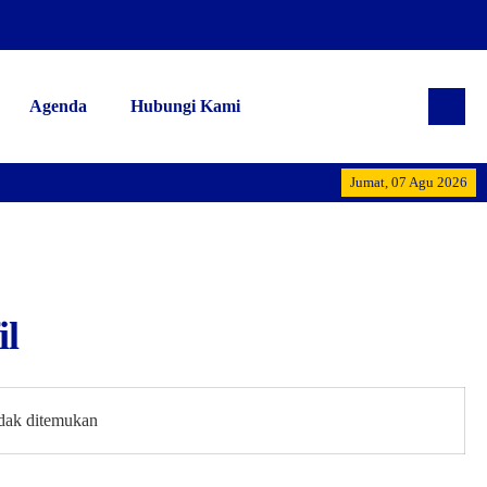
Agenda
Hubungi Kami
Alhamdulill
Jumat, 07 Agu 2026
il
idak ditemukan