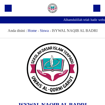
Alhamdulillah telah hadir webs
Beranda
Profil Sekolah
Anda disini :
Home
-
Siswa
-
ISYWAL NAQIB AL BADRI
Prestasi
Fasilitas
Galeri
Kegiatan Ekskul
Pengumuman
Agenda
Hubungi Kami
ISYWAL NAQIB AL BADRI