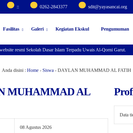
:
:
0262-2843377
sdit@yayasancai.org
Fasilitas
Galeri
Kegiatan Ekskul
Pengumuman
website resmi Sekolah Dasar Islam Terpadu Uwais Al-Qorni Garut.
Anda disini :
Home
-
Siswa
-
DAYLAN MUHAMMAD AL FATIH
N MUHAMMAD AL
Prof
Data t
08 Agustus 2026