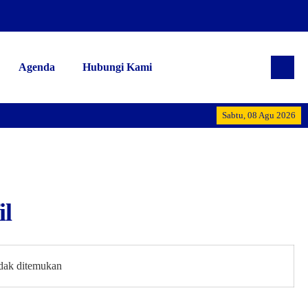
Agenda
Hubungi Kami
Alhamdulill
Sabtu, 08 Agu 2026
il
idak ditemukan