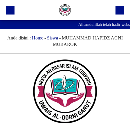
Alhamdulillah telah hadir webs
Beranda
Profil Sekolah
Anda disini :
Home
-
Siswa
-
MUHAMMAD HAFIDZ AGNI
MUBAROK
Prestasi
Fasilitas
Galeri
Kegiatan Ekskul
Pengumuman
Agenda
Hubungi Kami