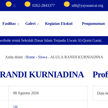
:
:
0262-2843377
sdit@yayasancai.org
Fasilitas
Galeri
Kegiatan Ekskul
Pengumuman
website resmi Sekolah Dasar Islam Terpadu Uwais Al-Qorni Garut.
Anda disini :
Home
-
Siswa
-
ALULA RANDI KURNIADINA
 RANDI KURNIADINA
Prof
08 Agustus 2026
Data t
1B