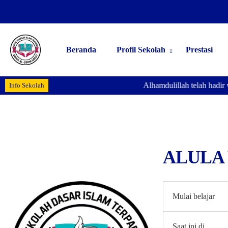
Beranda
Profil Sekolah
Prestasi
Alhamdulillah telah hadir 
Info Sekolah
ALULA
Mulai belajar
Saat ini di