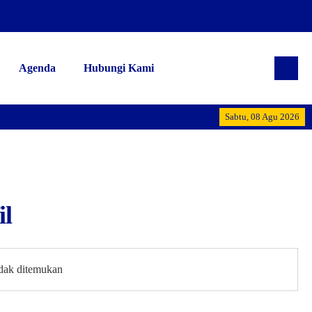
Agenda
Hubungi Kami
Alhamdulill
Sabtu, 08 Agu 2026
il
idak ditemukan