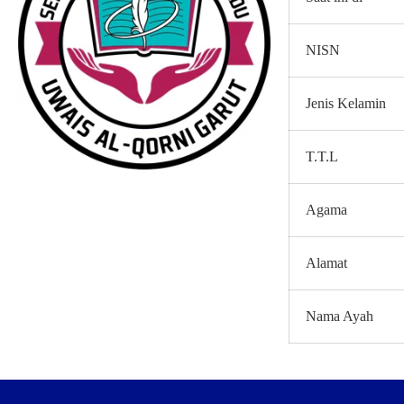
NISN
Jenis Kelamin
T.T.L
Agama
Alamat
Nama Ayah