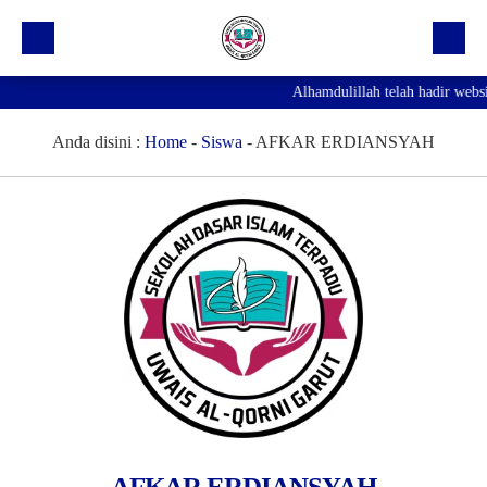
Alhamdulillah telah hadir webs
Beranda
Profil Sekolah
Anda disini :
Home
-
Siswa
-
AFKAR ERDIANSYAH
Prestasi
Fasilitas
Galeri
Kegiatan Ekskul
Pengumuman
Agenda
Hubungi Kami
AFKAR ERDIANSYAH