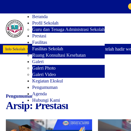
Beranda
Profil Sekolah
Guru dan Tenaga Administrasi Sekolah
Prestasi
Fasilitas
Fasilitas Sekolah
Alhamdulillah telah hadir web
Info Sekolah
Ruang Konsultasi Kesehatan
Galeri
Galeri Photo
Galeri Video
Kegiatan Ekskul
Pengumuman
Agenda
Pengumuman
Hubungi Kami
Arsip:
Prestasi