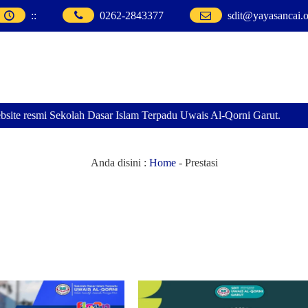
:
:
0262-2843377
sdit@yayasancai.o
site resmi Sekolah Dasar Islam Terpadu Uwais Al-Qorni Garut.
Anda disini :
Home
-
Prestasi