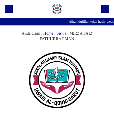
Alhamdulillah telah hadir webs
Beranda
Profil Sekolah
Anda disini :
Home
-
Siswa
-
MIRZA FAIZ
FATHURRAHMAN
Prestasi
Fasilitas
Galeri
Kegiatan Ekskul
Pengumuman
Agenda
Hubungi Kami