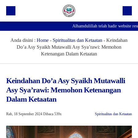
Alhamdulillah telah hadir website resmi 
Beranda
Profil Sekolah
Anda disini :
Home
-
Spiritualitas dan Ketaatan
-
Keindahan
Do’a Asy Syaikh Mutawalli Asy Sya’rawi: Memohon
Prestasi
Ketenangan Dalam Ketaatan
Fasilitas
Galeri
Keindahan Do’a Asy Syaikh Mutawalli
Asy Sya’rawi: Memohon Ketenangan
Kegiatan Ekskul
Dalam Ketaatan
Pengumuman
Agenda
Rab, 18 September 2024
Dibaca 539x
Spiritualitas dan Ketaatan
Hubungi Kami