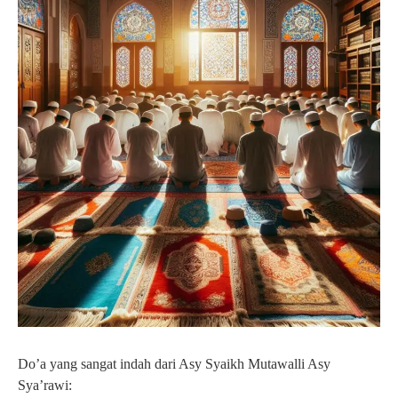
Do’a yang sangat indah dari Asy Syaikh Mutawalli Asy
Sya’rawi: