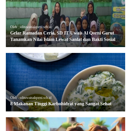
Oleh : sdituwaisalqorni.sch.id
Gelar Ramadan Ceria, SD IT Uwais Al Qorni Garut
Tanamkan Nilai Islam Lewat Sanlat dan Bakti Sosial
Oleh : sdituwaisalqorni.sch.id
8 Makanan Tinggi Karbohidrat yang Sangat Sehat