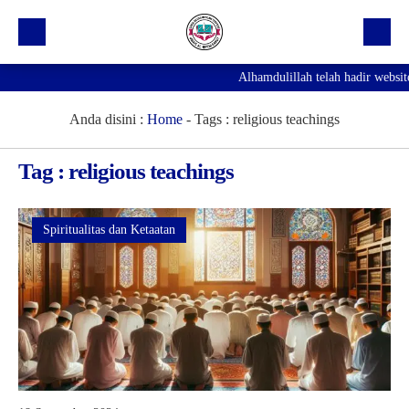
Alhamdulillah telah hadir websit
Beranda
Profil Sekolah
Anda disini :
Home
- Tags :
religious teachings
Prestasi
Tag : religious teachings
Fasilitas
Galeri
Spiritualitas dan Ketaatan
Kegiatan Ekskul
Pengumuman
Agenda
Hubungi Kami