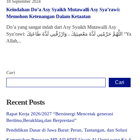
18 September 2024
Keindahan Do’a Asy Syaikh Mutawalli Asy Sya’rawi:
Memohon Ketenangan Dalam Ketaatan
Do’a yang sangat indah dari Asy Syaikh Mutawalli Asy
Sya’rawi: اللَّهُمَّ حَرِّمْنِي لَذَّةَ مَعْصِیَتِكَ ، وَارْزُقْنِي لَذَّةَ طَاعَتِكَ “Ya
Allah,..
Cari
Cari
Recent Posts
Rapat Kerja 2026/2027 “Bersinergi Mencetak generasi
Berilmu,Berakhlaq,dan Berprestasi”
Pendidikan Dasar di Jawa Barat: Peran, Tantangan, dan Solusi
Kemeriahan Perayaan MILAD SDIT Uwais Al-Qorni yang Ke-4