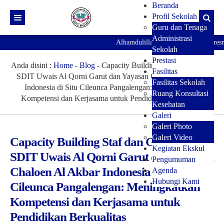
Beranda
Profil Sekolah
Guru dan Tenaga
Administrasi
Alhamdulillah telah hadir website resmi
Sekolah
Prestasi
Anda disini :
Home
-
Blog
-
Capacity Building Staf dan Guru di
Fasilitas
SDIT Uwais Al Qorni Garut dan Yayasan Chaloen Al Akbar
Fasilitas Sekolah
Indonesia di Situ Cileunca Pangalengan: Meningkatkan
Ruang Konsultasi
Kompetensi dan Kerjasama untuk Pendidikan Berkualitas
Kesehatan
Galeri
Galeri Photo
Galeri Video
Capacity Building Staf dan Guru di
Kegiatan Ekskul
SDIT Uwais Al Qorni Garut dan Yayasan
Pengumuman
Chaloen Al Akbar Indonesia di Situ
Agenda
Hubungi Kami
Cileunca Pangalengan: Meningkatkan
Kompetensi dan Kerjasama untuk
Pendidikan Berkualitas