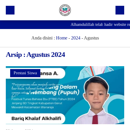
Alhamdulillah telah hadir website resm
Beranda
Profil Sekolah
Anda disini :
Home
-
2024
-
Agustus
Prestasi
Arsip : Agustus 2024
Fasilitas
Galeri
Prestasi Siswa
Kegiatan Ekskul
Pengumuman
Agenda
Hubungi Kami