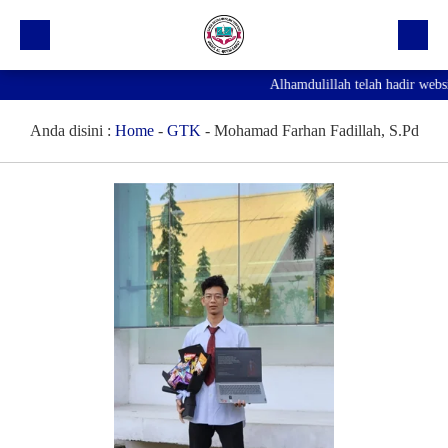
Alhamdulillah telah hadir webs
Beranda
Profil Sekolah
Anda disini :
Home
-
GTK
-
Mohamad Farhan Fadillah, S.Pd
Prestasi
Fasilitas
Galeri
Kegiatan Ekskul
Pengumuman
Agenda
Hubungi Kami