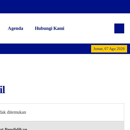
Agenda
Hubungi Kami
Alhamdulill
Jumat, 07 Agu 2026
il
idak ditemukan
at Pendidikan