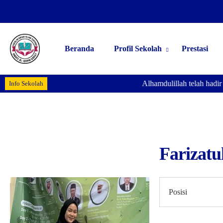
Beranda
Profil Sekolah
Prestasi
Alhamdulillah telah hadir
Info Sekolah
Farizatu
Posisi