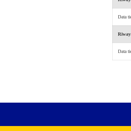
Data t
Riway
Data t