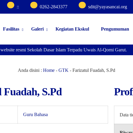
:
:
0262-2843377
sdit@yayasancai.org
Fasilitas
Galeri
Kegiatan Ekskul
Pengumuman
 website resmi Sekolah Dasar Islam Terpadu Uwais Al-Qorni Garut.
Anda disini :
Home
-
GTK
-
Farizatul Fuadah, S.Pd
l Fuadah, S.Pd
Prof
Guru Bahasa
Data t
Riway