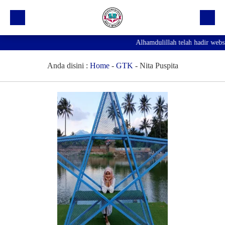
Alhamdulillah telah hadir webs
Beranda
Profil Sekolah
Anda disini :
Home
-
GTK
-
Nita Puspita
Prestasi
Fasilitas
Galeri
Kegiatan Ekskul
Pengumuman
Agenda
Hubungi Kami