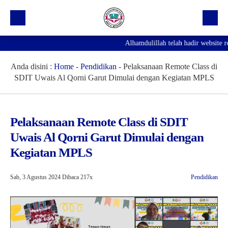
Alhamdulillah telah hadir website re
Beranda
Profil Sekolah
Anda disini :
Home
-
Pendidikan
-
Pelaksanaan Remote Class di
SDIT Uwais Al Qorni Garut Dimulai dengan Kegiatan MPLS
Prestasi
Fasilitas
Pelaksanaan Remote Class di SDIT
Galeri
Uwais Al Qorni Garut Dimulai dengan
Kegiatan Ekskul
Kegiatan MPLS
Pengumuman
Sab, 3 Agustus 2024
Dibaca 217x
Pendidikan
Agenda
Hubungi Kami