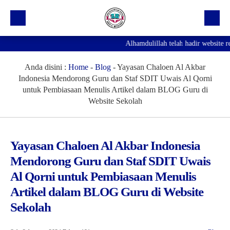
Alhamdulillah telah hadir website re
Beranda
Profil Sekolah
Anda disini :
Home
-
Blog
-
Yayasan Chaloen Al Akbar
Indonesia Mendorong Guru dan Staf SDIT Uwais Al Qorni
Prestasi
untuk Pembiasaan Menulis Artikel dalam BLOG Guru di
Website Sekolah
Fasilitas
Galeri
Yayasan Chaloen Al Akbar Indonesia
Kegiatan Ekskul
Mendorong Guru dan Staf SDIT Uwais
Pengumuman
Al Qorni untuk Pembiasaan Menulis
Artikel dalam BLOG Guru di Website
Agenda
Sekolah
Hubungi Kami