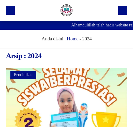
Alhamdulillah telah hadir website resmi
Beranda
Profil Sekolah
Anda disini :
Home
-
2024
Prestasi
Arsip : 2024
Fasilitas
Galeri
Pendidikan
Kegiatan Ekskul
Pengumuman
Agenda
Hubungi Kami