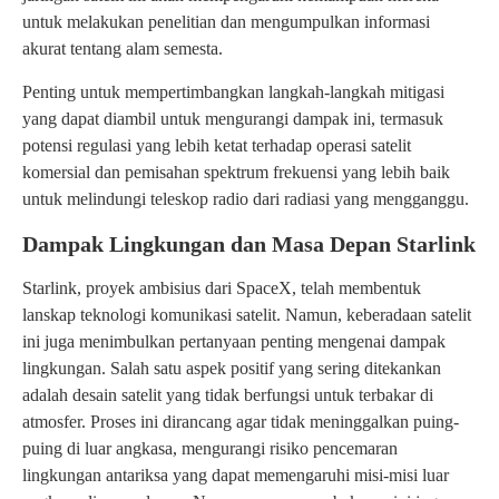
untuk melakukan penelitian dan mengumpulkan informasi
akurat tentang alam semesta.
Penting untuk mempertimbangkan langkah-langkah mitigasi
yang dapat diambil untuk mengurangi dampak ini, termasuk
potensi regulasi yang lebih ketat terhadap operasi satelit
komersial dan pemisahan spektrum frekuensi yang lebih baik
untuk melindungi teleskop radio dari radiasi yang mengganggu.
Dampak Lingkungan dan Masa Depan Starlink
Starlink, proyek ambisius dari SpaceX, telah membentuk
lanskap teknologi komunikasi satelit. Namun, keberadaan satelit
ini juga menimbulkan pertanyaan penting mengenai dampak
lingkungan. Salah satu aspek positif yang sering ditekankan
adalah desain satelit yang tidak berfungsi untuk terbakar di
atmosfer. Proses ini dirancang agar tidak meninggalkan puing-
puing di luar angkasa, mengurangi risiko pencemaran
lingkungan antariksa yang dapat memengaruhi misi-misi luar