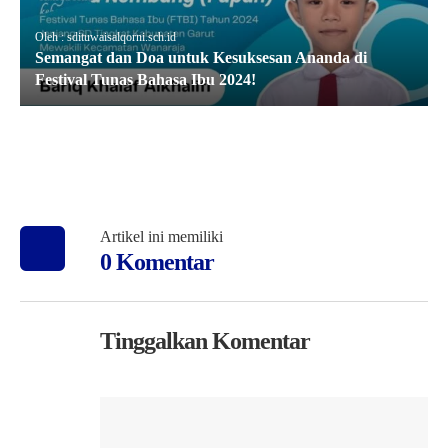
Oleh : sdituwaisalqorni.sch.id
Semangat dan Doa untuk Kesuksesan Ananda di
Festival Tunas Bahasa Ibu 2024!
Artikel ini memiliki
0 Komentar
Tinggalkan Komentar