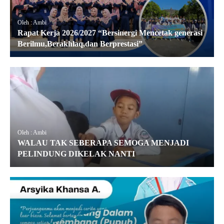
Oleh : Ambi
Rapat Kerja 2026/2027 “Bersinergi Mencetak generasi
Berilmu,Berakhlaq,dan Berprestasi”
Oleh : Ambi
WALAU TAK SEBERAPA SEMOGA MENJADI
PELINDUNG DIKELAK NANTI