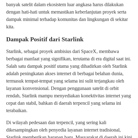
banyak satelit dalam ekosistem luar angkasa harus dilakukan
dengan hati-hati untuk memastikan keberlanjutan proyek serta
dampak minimal terhadap komunitas dan lingkungan di sekitar
kita.
Dampak Positif dari Starlink
Starlink, sebagai proyek ambisius dari SpaceX, membawa
berbagai manfaat yang signifikan, terutama di era digital saat ini.
Salah satu dampak positif utama yang dihadirkan oleh Starlink
adalah peningkatan akses internet di berbagai belahan dunia,
termasuk tempat-tempat yang selama ini sulit terjangkau oleh
layanan konvensional. Dengan penggunaan satelit di orbit
rendah, Starlink mampu menyediakan konektivitas internet yang
cepat dan stabil, bahkan di daerah terpencil yang selama ini
terabaikan.
Di wilayah pedesaan dan terpencil, yang sering kali
dikesampingkan oleh penyedia layanan internet tradisional,
Starlink memberikan harapan baru. Masyarakat di daerah ini kini