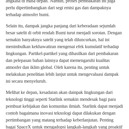
angkasa di masa depan. Namun, proses pembakaran ini juga
perlu dipertimbangkan dari segi emisi gas dan dampaknya
terhadap atmosfer bumi.
Selain itu, dampak jangka panjang dari keberadaan sejumlah
besar satelit di orbit rendah Bumi turut menjadi sorotan. Dengan
semakin banyaknya satelit yang telah diluncurkan, hal ini
menimbulkan kekhawatiran mengenai efek kumulatif terhadap
lingkungan. Partikel-partikel yang dihasilkan dari pembakaran
dan pelepasan bahan lainnya dapat memengaruhi kualitas
atmosfer dan iklim global. Oleh karena itu, penting untuk
melakukan penelitian lebih lanjut untuk mengevaluasi dampak
ini secara menyeluruh.
Melihat ke depan, kesadaran akan dampak lingkungan dari
teknologi tinggi seperti Starlink semakin mendesak bagi para
pembuat kebijakan dan komunitas ilmiah. Starlink dapat menjadi
contoh bagaimana inovasi teknologi dapat dilakukan dengan
pertimbangan yang matang terhadap keberlanjutan. Penting
bagai SpaceX untuk mengadopsi langkah-langkah yang proaktif