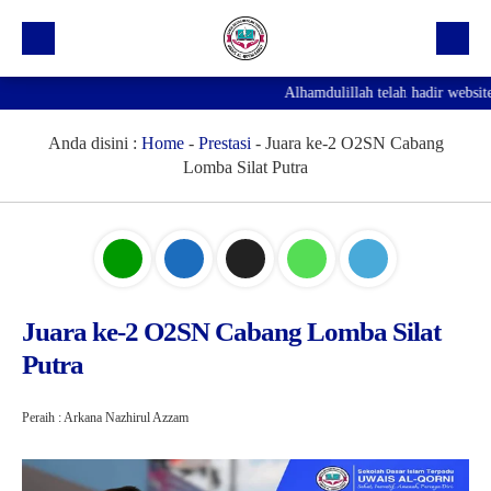
Alhamdulillah telah hadir website
Beranda
Profil Sekolah
Anda disini :
Home
-
Prestasi
-
Juara ke-2 O2SN Cabang
Lomba Silat Putra
Prestasi
Fasilitas
Galeri
Kegiatan Ekskul
Juara ke-2 O2SN Cabang Lomba Silat
Putra
Pengumuman
Agenda
Peraih : Arkana Nazhirul Azzam
Hubungi Kami