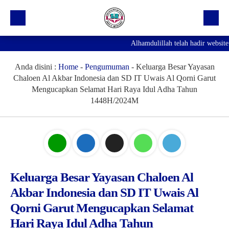
Alhamdulillah telah hadir website 
Beranda
Profil Sekolah
Anda disini :
Home
-
Pengumuman
-
Keluarga Besar Yayasan
Chaloen Al Akbar Indonesia dan SD IT Uwais Al Qorni Garut
Prestasi
Mengucapkan Selamat Hari Raya Idul Adha Tahun
1448H/2024M
Fasilitas
Galeri
Kegiatan Ekskul
Pengumuman
Keluarga Besar Yayasan Chaloen Al
Agenda
Akbar Indonesia dan SD IT Uwais Al
Qorni Garut Mengucapkan Selamat
Hubungi Kami
Hari Raya Idul Adha Tahun