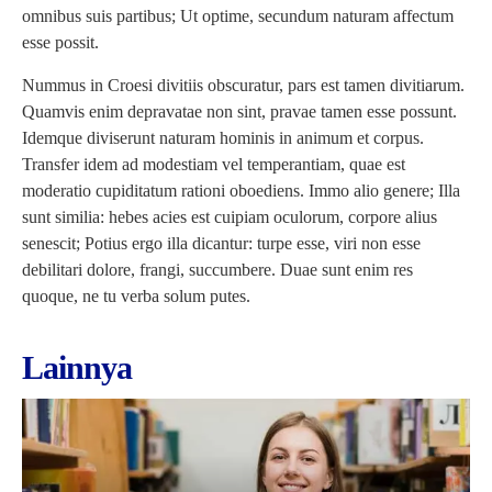
omnibus suis partibus; Ut optime, secundum naturam affectum
esse possit.
Nummus in Croesi divitiis obscuratur, pars est tamen divitiarum.
Quamvis enim depravatae non sint, pravae tamen esse possunt.
Idemque diviserunt naturam hominis in animum et corpus.
Transfer idem ad modestiam vel temperantiam, quae est
moderatio cupiditatum rationi oboediens. Immo alio genere; Illa
sunt similia: hebes acies est cuipiam oculorum, corpore alius
senescit; Potius ergo illa dicantur: turpe esse, viri non esse
debilitari dolore, frangi, succumbere. Duae sunt enim res
quoque, ne tu verba solum putes.
Lainnya