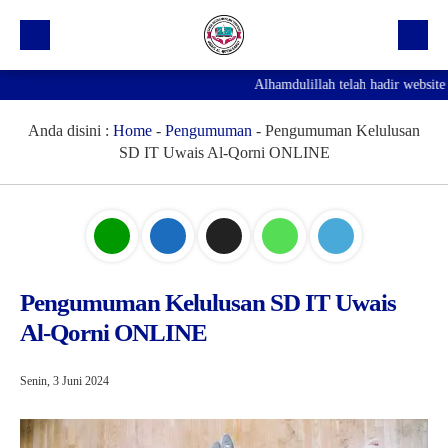
Alhamdulillah telah hadir website 
Beranda
Profil Sekolah
Anda disini :
Home
-
Pengumuman
-
Pengumuman Kelulusan
SD IT Uwais Al-Qorni ONLINE
Prestasi
Fasilitas
Galeri
Kegiatan Ekskul
Pengumuman Kelulusan SD IT Uwais
Al-Qorni ONLINE
Pengumuman
Agenda
Senin, 3 Juni 2024
Hubungi Kami