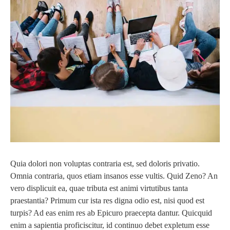
Quia dolori non voluptas contraria est, sed doloris privatio.
Omnia contraria, quos etiam insanos esse vultis. Quid Zeno? An
vero displicuit ea, quae tributa est animi virtutibus tanta
praestantia? Primum cur ista res digna odio est, nisi quod est
turpis? Ad eas enim res ab Epicuro praecepta dantur. Quicquid
enim a sapientia proficiscitur, id continuo debet expletum esse