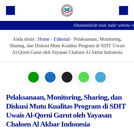
Alhamdulillah telah hadir website res
Beranda
Profil Sekolah
Anda disini :
Home
-
Editorial
-
Pelaksanaan, Monitoring,
Sharing, dan Diskusi Mutu Kualitas Program di SDIT Uwais
Prestasi
Al-Qorni Garut oleh Yayasan Chaloen Al Akbar Indonesia
Fasilitas
Galeri
Kegiatan Ekskul
Pelaksanaan, Monitoring, Sharing, dan
Pengumuman
Diskusi Mutu Kualitas Program di SDIT
Agenda
Uwais Al-Qorni Garut oleh Yayasan
Hubungi Kami
Chaloen Al Akbar Indonesia