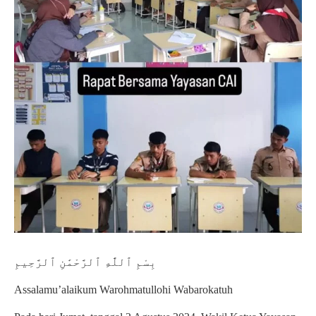
بِسْمِ ٱللَّٰهِ ٱلرَّحْمَٰنِ ٱلرَّحِيمِ
Assalamu’alaikum Warohmatullohi Wabarokatuh