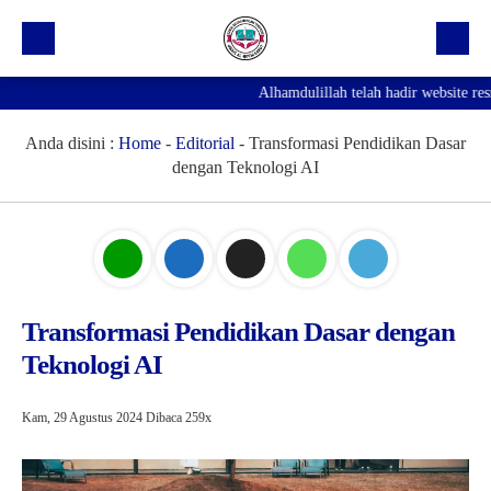
Alhamdulillah telah hadir website resmi
Beranda
Profil Sekolah
Anda disini :
Home
-
Editorial
-
Transformasi Pendidikan Dasar
dengan Teknologi AI
Prestasi
Fasilitas
Galeri
Kegiatan Ekskul
Transformasi Pendidikan Dasar dengan
Teknologi AI
Pengumuman
Agenda
Kam, 29 Agustus 2024
Dibaca 259x
Hubungi Kami