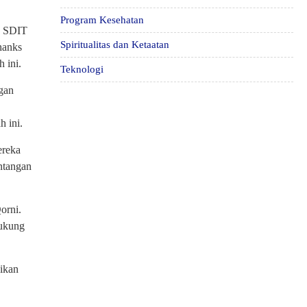
Program Kesehatan
wa SDIT
Spiritualitas dan Ketaatan
hanks
 ini.
Teknologi
gan
h ini.
ereka
antangan
orni.
dukung
aikan