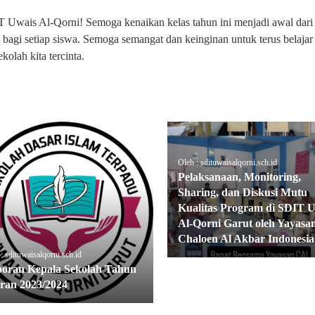
 Uwais Al-Qorni! Semoga kenaikan kelas tahun ini menjadi awal dari
 bagi setiap siswa. Semoga semangat dan keinginan untuk terus belajar 
lah kita tercinta.
Oleh : sdituwaisalqorni.sch.id
Pelaksanaan, Monitoring,
Sharing, dan Diskusi Mutu
Kualitas Program di SDIT 
Al-Qorni Garut oleh Yayasa
Chaloen Al Akbar Indonesia
: sdituwaisalqorni.sch.id
oran Kepala Sekolah Tahun
ran 2023/2024