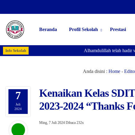
Beranda
Profil Sekolah
Prestasi
Alhamdulillah telah hadir web
Info Sekolah
Anda disini :
Home
-
Editor
Kenaikan Kelas SDIT
7
2023-2024 “Thanks Fo
Juli
2024
Ming, 7 Juli 2024
Dibaca 232x