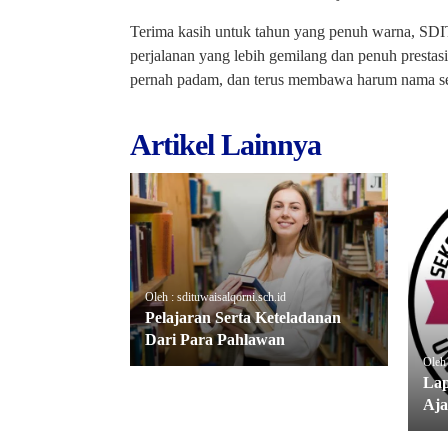
Terima kasih untuk tahun yang penuh warna, SDIT
perjalanan yang lebih gemilang dan penuh prestasi
pernah padam, dan terus membawa harum nama seko
Artikel Lainnya
Oleh : sdituwaisalqorni.sch.id
Pelajaran Serta Keteladanan
Dari Para Pahlawan
Oleh 
Lap
Aja