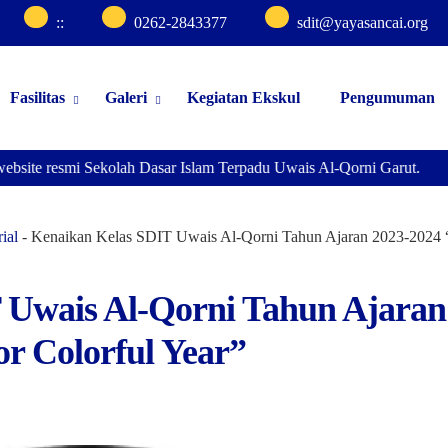
:
:
0262-2843377
sdit@yayasancai.org
Fasilitas
Galeri
Kegiatan Ekskul
Pengumuman
site resmi Sekolah Dasar Islam Terpadu Uwais Al-Qorni Garut.
ial
-
Kenaikan Kelas SDIT Uwais Al-Qorni Tahun Ajaran 2023-2024 “
 Uwais Al-Qorni Tahun Ajaran
r Colorful Year”