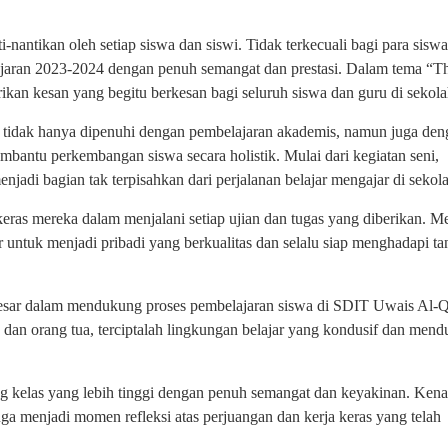
-nantikan oleh setiap siswa dan siswi. Tidak terkecuali bagi para sis
ajaran 2023-2024 dengan penuh semangat dan prestasi. Dalam tema “T
rikan kesan yang begitu berkesan bagi seluruh siswa dan guru di sekolah
tidak hanya dipenuhi dengan pembelajaran akademis, namun juga den
bantu perkembangan siswa secara holistik. Mulai dari kegiatan seni,
enjadi bagian tak terpisahkan dari perjalanan belajar mengajar di sekola
keras mereka dalam menjalani setiap ujian dan tugas yang diberikan. M
ar untuk menjadi pribadi yang berkualitas dan selalu siap menghadapi t
t besar dalam mendukung proses pembelajaran siswa di SDIT Uwais Al-Q
 dan orang tua, terciptalah lingkungan belajar yang kondusif dan men
jang kelas yang lebih tinggi dengan penuh semangat dan keyakinan. Ken
ga menjadi momen refleksi atas perjuangan dan kerja keras yang telah