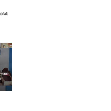
tidak
Uwais
n