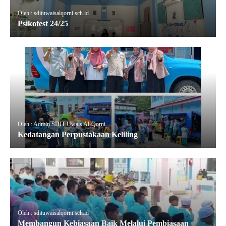
Oleh : sdituwaisalqorni.sch.id
Psikotest 24/25
Oleh : Admin SDIT Uwais Al-Qorni
Kedatangan Perpustakaan Keliling
Oleh : sdituwaisalqorni.sch.id
Membangun Kebiasaan Baik Melalui Pembiasaan