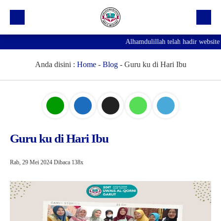
Alhamdulillah telah hadir website 
Beranda
Profil Sekolah
Anda disini :
Home
-
Blog
-
Guru ku di Hari Ibu
Prestasi
Fasilitas
Galeri
Guru ku di Hari Ibu
Kegiatan Ekskul
Pengumuman
Rab, 29 Mei 2024
Dibaca 138x
Agenda
Hubungi Kami