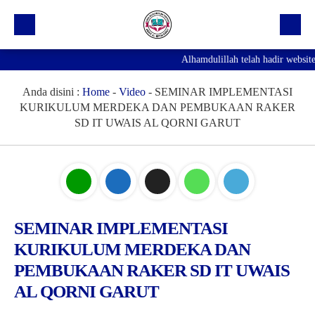
Alhamdulillah telah hadir website
Beranda
Profil Sekolah
Anda disini :
Home
-
Video
-
SEMINAR IMPLEMENTASI
KURIKULUM MERDEKA DAN PEMBUKAAN RAKER
Prestasi
SD IT UWAIS AL QORNI GARUT
Fasilitas
Galeri
Kegiatan Ekskul
SEMINAR IMPLEMENTASI
Pengumuman
KURIKULUM MERDEKA DAN
Agenda
PEMBUKAAN RAKER SD IT UWAIS
Hubungi Kami
AL QORNI GARUT