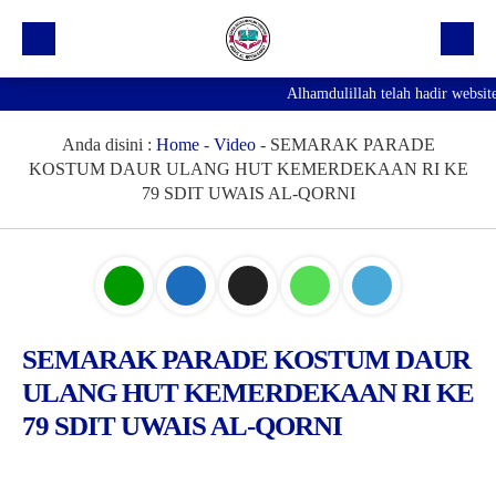
Alhamdulillah telah hadir websit
Beranda
Profil Sekolah
Anda disini :
Home
-
Video
-
SEMARAK PARADE
KOSTUM DAUR ULANG HUT KEMERDEKAAN RI KE
Prestasi
79 SDIT UWAIS AL-QORNI
Fasilitas
Galeri
Kegiatan Ekskul
SEMARAK PARADE KOSTUM DAUR
Pengumuman
ULANG HUT KEMERDEKAAN RI KE
Agenda
79 SDIT UWAIS AL-QORNI
Hubungi Kami