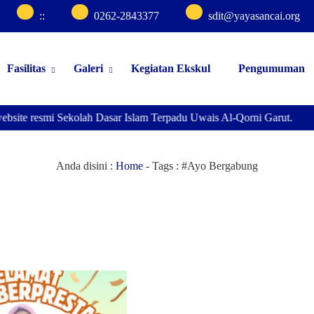
:
:
0262-2843377
sdit@yayasancai.org
Fasilitas
Galeri
Kegiatan Ekskul
Pengumuman
bsite resmi Sekolah Dasar Islam Terpadu Uwais Al-Qorni Garut.
Anda disini :
Home
- Tags :
#Ayo Bergabung