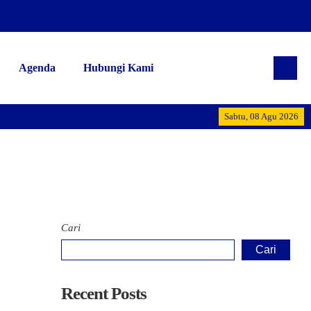
Agenda
Hubungi Kami
Alhamdulillah 
Sabtu, 08 Agu 2026
Cari
Cari
Recent Posts