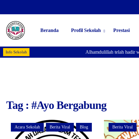
Beranda
Profil Sekolah
Prestasi
Alhamdulillah telah hadir we
Info Sekolah
Tag : #Ayo Bergabung
Acara Sekolah
Berita Viral
Blog
Berita Viral