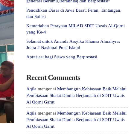
generasi Berilmu,Berakhlaq,dan Berprestasi”
Pendidikan Dasar di Jawa Barat: Peran, Tantangan,
dan Solusi
Kemeriahan Perayaan MILAD SDIT Uwais Al-Qorni
yang Ke-4
Selamat untuk Ananda Arsyika Khansa Almahyra:
Juara 2 Nasional Puisi Islami
Apresiasi bagi Siswa yang Berprestasi
Recent Comments
Aqila
mengenai
Membangun Kebiasaan Baik Melalui
Pembiasaan Shalat Dhuha Berjamaah di SDIT Uwais
Al Qorni Garut
Aqila
mengenai
Membangun Kebiasaan Baik Melalui
Pembiasaan Shalat Dhuha Berjamaah di SDIT Uwais
Al Qorni Garut