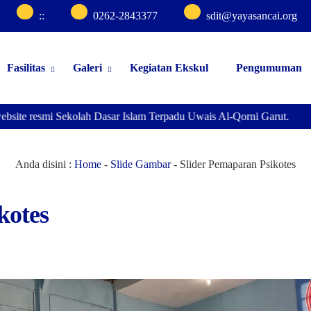
:
:
0262-2843377
sdit@yayasancai.org
Fasilitas
Galeri
Kegiatan Ekskul
Pengumuman
bsite resmi Sekolah Dasar Islam Terpadu Uwais Al-Qorni Garut.
Anda disini :
Home
-
Slide Gambar
-
Slider Pemaparan Psikotes
kotes