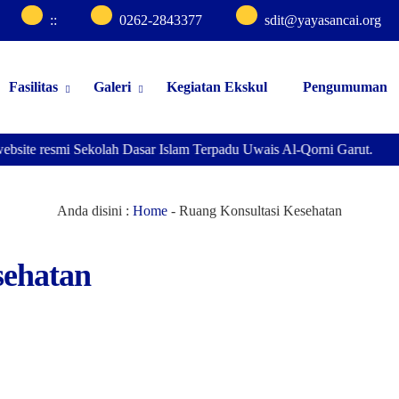
:
:
0262-2843377
sdit@yayasancai.org
Fasilitas
Galeri
Kegiatan Ekskul
Pengumuman
ebsite resmi Sekolah Dasar Islam Terpadu Uwais Al-Qorni Garut.
Anda disini :
Home
-
Ruang Konsultasi Kesehatan
sehatan