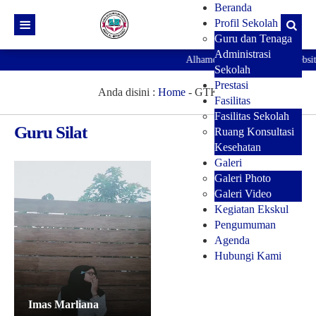
Beranda
Profil Sekolah
Guru dan Tenaga
Administrasi
Alhamdulillah telah hadir websi
Sekolah
Prestasi
Anda disini :
Home
-
GTK
Fasilitas
Fasilitas Sekolah
Guru Silat
Ruang Konsultasi
Kesehatan
Galeri
Galeri Photo
Galeri Video
Kegiatan Ekskul
Pengumuman
Agenda
Hubungi Kami
Imas Marliana