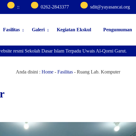
:
:
0262-2843377
sdit@yayasancai.org
Fasilitas
Galeri
Kegiatan Ekskul
Pengumuman
site resmi Sekolah Dasar Islam Terpadu Uwais Al-Qorni Garut.
Anda disini :
Home
-
Fasilitas
-
Ruang Lab. Komputer
r