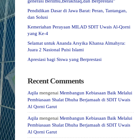
generasi Berilmu,Berakhlaq,dan Berprestasi”
Pendidikan Dasar di Jawa Barat: Peran, Tantangan,
dan Solusi
Kemeriahan Perayaan MILAD SDIT Uwais Al-Qorni
yang Ke-4
Selamat untuk Ananda Arsyika Khansa Almahyra:
Juara 2 Nasional Puisi Islami
Apresiasi bagi Siswa yang Berprestasi
Recent Comments
Aqila
mengenai
Membangun Kebiasaan Baik Melalui
Pembiasaan Shalat Dhuha Berjamaah di SDIT Uwais
Al Qorni Garut
Aqila
mengenai
Membangun Kebiasaan Baik Melalui
Pembiasaan Shalat Dhuha Berjamaah di SDIT Uwais
Al Qorni Garut