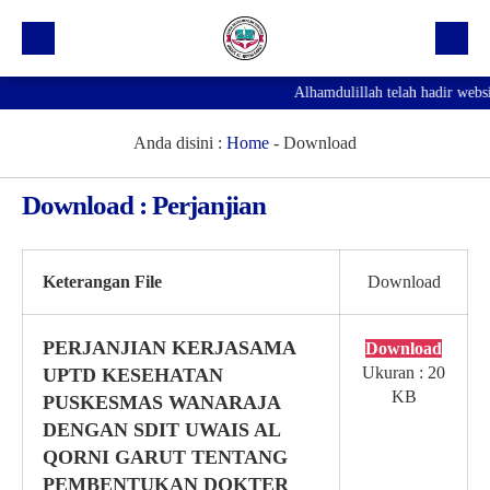
Alhamdulillah telah hadir webs
Beranda
Profil Sekolah
Anda disini :
Home
-
Download
Prestasi
Download : Perjanjian
Fasilitas
Galeri
Keterangan File
Download
Kegiatan Ekskul
PERJANJIAN KERJASAMA
Download
Pengumuman
Ukuran : 20
UPTD KESEHATAN
KB
PUSKESMAS WANARAJA
Agenda
DENGAN SDIT UWAIS AL
Hubungi Kami
QORNI GARUT TENTANG
PEMBENTUKAN DOKTER