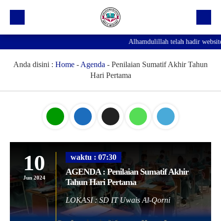
Alhamdulillah telah hadir website
Beranda
Profil Sekolah
Anda disini :
Home
-
Agenda
-
Penilaian Sumatif Akhir Tahun
Hari Pertama
Prestasi
Fasilitas
Galeri
Kegiatan Ekskul
10
waktu : 07:30
Pengumuman
AGENDA : Penilaian Sumatif Akhir
Jun 2024
Tahun Hari Pertama
Agenda
LOKASI : SD IT Uwais Al-Qorni
Hubungi Kami