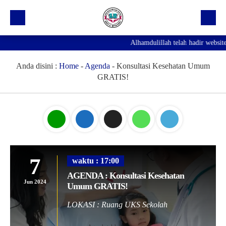
Alhamdulillah telah hadir website
Beranda
Profil Sekolah
Anda disini :
Home
-
Agenda
-
Konsultasi Kesehatan Umum
GRATIS!
Prestasi
Fasilitas
Galeri
Kegiatan Ekskul
7
waktu : 17:00
Pengumuman
AGENDA : Konsultasi Kesehatan
Jun 2024
Umum GRATIS!
Agenda
LOKASI : Ruang UKS Sekolah
Hubungi Kami